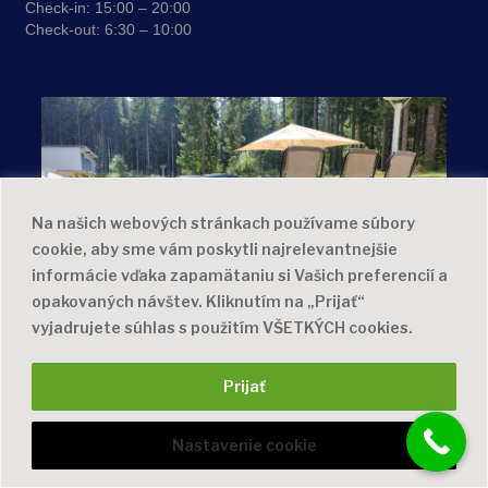
Check-in:
15:00 – 20:00
Check-out:
6:30 – 10:00
Na našich webových stránkach používame súbory
cookie, aby sme vám poskytli najrelevantnejšie
informácie vďaka zapamätaniu si Vašich preferencií a
opakovaných návštev. Kliknutím na „Prijať“
vyjadrujete súhlas s použitím VŠETKÝCH cookies.
Copyright © 2025 PARTHENON - All Rights Reserved
Prijať
Nastavenie cookie