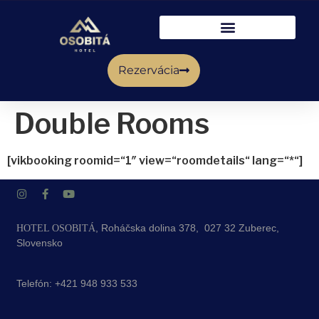
Rezervácia
Double Rooms
[vikbooking roomid=“1″ view=“roomdetails“ lang=“*“]
, Roháčska dolina 378, 027 32 Zuberec,
HOTEL OSOBITÁ
Slovensko
Telefón:
+421 948 933 533