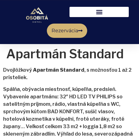
Rezervácia
Apartmán Standard
Dvojlôžkový
Apartmán Standard
, s možnosťou 1 až 2
prísteliek.
Spálňa, obývacia miestnosť, kúpeľňa, predsieň.
Vybavenie apartmánu: 32″ HD LED TV PHILIPS so
satelitným príjmom, rádio, vlastná kúpeľňa s WC,
sprchovým kútom BAD KONFORT, sušič vlasov,
hotelová kozmetika v kúpeľni, froté uteráky, froté
župany… Veľkosť celkom 33 m2 + loggia 1,8 m2 so
skleneným zábradlím. Výhľad do lesa, severozápadná