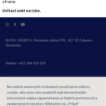
strana.
Uvítací sekt na izbe.
, Roháčska dolina 378, 027 32 Zuberec,
HOTEL OSOBITÁ
Slovensko
Telefón:
+421 948 933 533
Check-in:
15:00 – 20:00
Check-out:
6:30 – 10:00
Na našich webových stránkach používame súbory
cookie, aby sme vám poskytli najrelevantnejšie
informácie vďaka zapamätaniu si Vašich preferencií a
opakovaných návštev. Kliknutím na „Prijať“